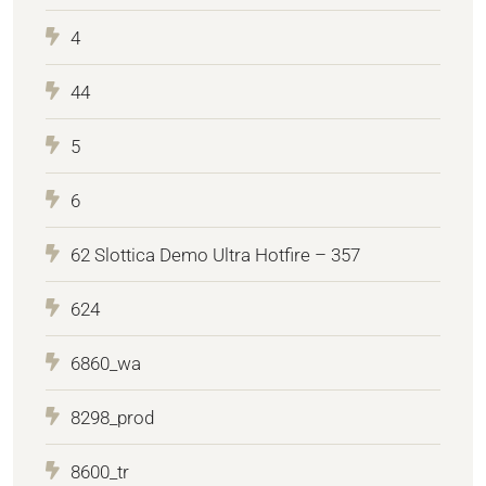
4
44
5
6
62 Slottica Demo Ultra Hotfire – 357
624
6860_wa
8298_prod
8600_tr