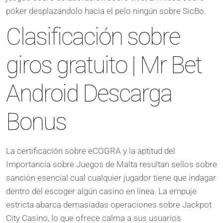
póker desplazándolo hacia el pelo ningún sobre SicBo.
Clasificación sobre
giros gratuito | Mr Bet
Android Descarga
Bonus
La certificación sobre eCOGRA y la aptitud del
Importancia sobre Juegos de Malta resultan sellos sobre
sanción esencial cual cualquier jugador tiene que indagar
dentro del escoger algún casino en línea. La empuje
estricta abarca demasiadas operaciones sobre Jackpot
City Casino, lo que ofrece calma a sus usuarios