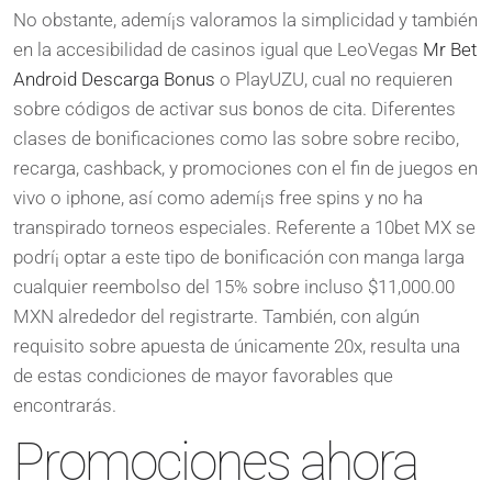
No obstante, ademí¡s valoramos la simplicidad y también
en la accesibilidad de casinos igual que LeoVegas
Mr Bet
Android Descarga Bonus
o PlayUZU, cual no requieren
sobre códigos de activar sus bonos de cita. Diferentes
clases de bonificaciones como las sobre sobre recibo,
recarga, cashback, y promociones con el fin de juegos en
vivo o iphone, así como ademí¡s free spins y no ha
transpirado torneos especiales. Referente a 10bet MX se
podrí¡ optar a este tipo de bonificación con manga larga
cualquier reembolso del 15% sobre incluso $11,000.00
MXN alrededor del registrarte. También, con algún
requisito sobre apuesta de únicamente 20x, resulta una
de estas condiciones de mayor favorables que
encontrarás.
Promociones ahora