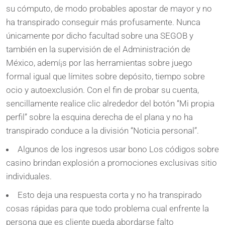
su cómputo, de modo probables apostar de mayor y no
ha transpirado conseguir más profusamente. Nunca
únicamente por dicho facultad sobre una SEGOB y
también en la supervisión de el Administración de
México, ademí¡s por las herramientas sobre juego
formal igual que límites sobre depósito, tiempo sobre
ocio y autoexclusión. Con el fin de probar su cuenta,
sencillamente realice clic alrededor del botón “Mi propia
perfil” sobre la esquina derecha de el plana y no ha
transpirado conduce a la división “Noticia personal”.
Algunos de los ingresos usar bono Los códigos sobre
casino brindan explosión a promociones exclusivas sitio
individuales.
Esto deja una respuesta corta y no ha transpirado
cosas rápidas para que todo problema cual enfrente la
persona que es cliente pueda abordarse falto