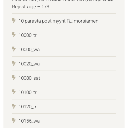
Rejestrację – 173
10 parasta postimyyntiГ¤ morsiamen
10000_tr
10000_wa
10020_wa
10080_sat
10100_tr
10120_tr
10156_wa