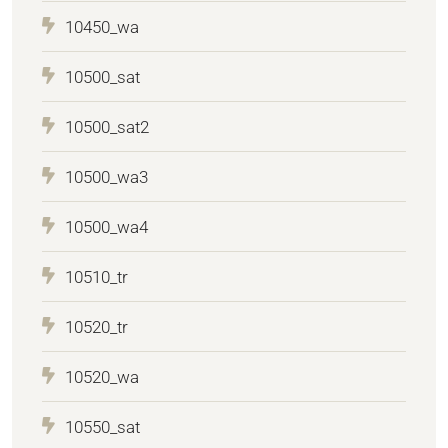
10450_wa
10500_sat
10500_sat2
10500_wa3
10500_wa4
10510_tr
10520_tr
10520_wa
10550_sat