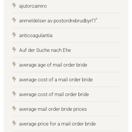
ajutorcainiro
anmeldelser av postordrebrudbyrГҐ
anticoagulantia
Auf der Suche nach Ehe
average age of mail order bride
average cost of a mail order bride
average cost of mail order bride
average mail order bride prices
average price for a mail order bride