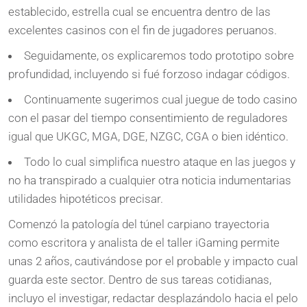
establecido, estrella cual se encuentra dentro de las
excelentes casinos con el fin de jugadores peruanos.
Seguidamente, os explicaremos todo prototipo sobre
profundidad, incluyendo si fué forzoso indagar códigos.
Continuamente sugerimos cual juegue de todo casino
con el pasar del tiempo consentimiento de reguladores
igual que UKGC, MGA, DGE, NZGC, CGA o bien idéntico.
Todo lo cual simplifica nuestro ataque en las juegos y
no ha transpirado a cualquier otra noticia indumentarias
utilidades hipotéticos precisar.
Comenzó la patologí­a del túnel carpiano trayectoria
como escritora y analista de el taller iGaming permite
unas 2 años, cautivándose por el probable y impacto cual
guarda este sector. Dentro de sus tareas cotidianas,
incluyo el investigar, redactar desplazándolo hacia el pelo