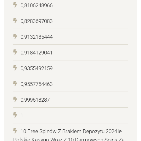
0,8106248966
0,8283697083
0,9132185444
0,9184129041
0,9355492159
0,9557754463
0,999618287
1
10 Free Spinów Z Brakiem Depozytu 2024 ᐈ
Polskie Kasyno Wraz Z 10 Darmowych Spins Za