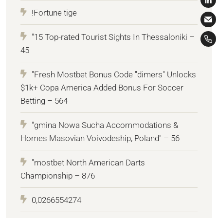
!Fortune tige
"15 Top-rated Tourist Sights In Thessaloniki –
45
"Fresh Mostbet Bonus Code "dimers" Unlocks
$1k+ Copa America Added Bonus For Soccer
Betting – 564
"gmina Nowa Sucha Accommodations &
Homes Masovian Voivodeship, Poland" – 56
"mostbet North American Darts
Championship – 876
0,0266554274