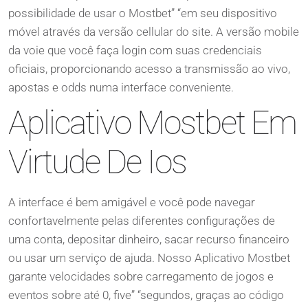
possibilidade de usar o Mostbet” “em seu dispositivo
móvel através da versão cellular do site. A versão mobile
da voie que você faça login com suas credenciais
oficiais, proporcionando acesso a transmissão ao vivo,
apostas e odds numa interface conveniente.
Aplicativo Mostbet Em
Virtude De Ios
A interface é bem amigável e você pode navegar
confortavelmente pelas diferentes configurações de
uma conta, depositar dinheiro, sacar recurso financeiro
ou usar um serviço de ajuda. Nosso Aplicativo Mostbet
garante velocidades sobre carregamento de jogos e
eventos sobre até 0, five” “segundos, graças ao código