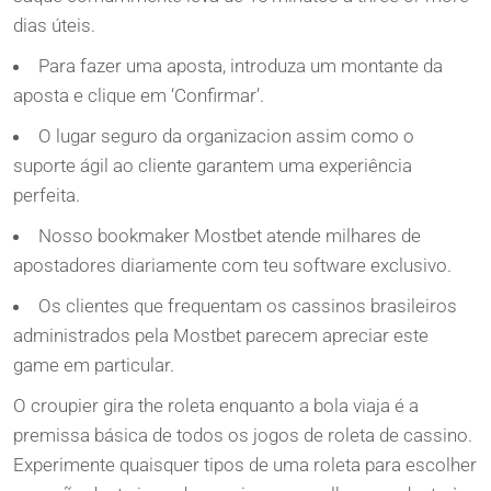
dias úteis.
Para fazer uma aposta, introduza um montante da
aposta e clique em ‘Confirmar’.
O lugar seguro da organizacion assim como o
suporte ágil ao cliente garantem uma experiência
perfeita.
Nosso bookmaker Mostbet atende milhares de
apostadores diariamente com teu software exclusivo.
Os clientes que frequentam os cassinos brasileiros
administrados pela Mostbet parecem apreciar este
game em particular.
O croupier gira the roleta enquanto a bola viaja é a
premissa básica de todos os jogos de roleta de cassino.
Experimente quaisquer tipos de uma roleta para escolher