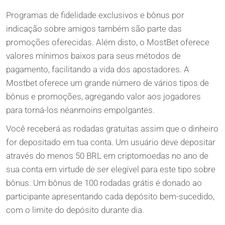
Programas de fidelidade exclusivos e bônus por
indicação sobre amigos também são parte das
promoções oferecidas. Além disto, o MostBet oferece
valores mínimos baixos para seus métodos de
pagamento, facilitando a vida dos apostadores. A
Mostbet oferece um grande número de vários tipos de
bônus e promoções, agregando valor aos jogadores
para torná-los néanmoins empolgantes.
Você receberá as rodadas gratuitas assim que o dinheiro
for depositado em tua conta. Um usuário deve depositar
através do menos 50 BRL em criptomoedas no ano de
sua conta em virtude de ser elegível para este tipo sobre
bônus. Um bônus de 100 rodadas grátis é donado ao
participante apresentando cada depósito bem-sucedido,
com o limite do depósito durante dia.