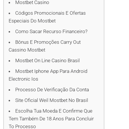
Mostbet Casino
Códigos Promocionais E Ofertas
Especiais Do Mostbet
Como Sacar Recurso Financeiro?
Bônus E Promoções Carry Out
Cassino Mostbet
Mostbet On Line Casino Brasil
Mostbet Iphone App Para Android
Electronic Ios
Processo De Verificação Da Conta
Site Oficial Weil Mostbet No Brasil
Escolha Tua Moeda E Confirme Que
Tem Também De 18 Anos Para Concluir
To Processo