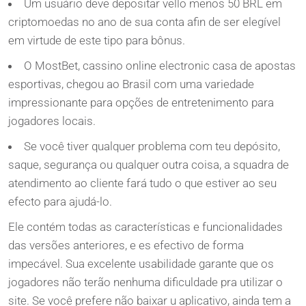
Um usuário deve depositar vello menos 50 BRL em
criptomoedas no ano de sua conta afin de ser elegível
em virtude de este tipo para bônus.
O MostBet, cassino online electronic casa de apostas
esportivas, chegou ao Brasil com uma variedade
impressionante para opções de entretenimento para
jogadores locais.
Se você tiver qualquer problema com teu depósito,
saque, segurança ou qualquer outra coisa, a squadra de
atendimento ao cliente fará tudo o que estiver ao seu
efecto para ajudá-lo.
Ele contém todas as características e funcionalidades
das versões anteriores, e es efectivo de forma
impecável. Sua excelente usabilidade garante que os
jogadores não terão nenhuma dificuldade pra utilizar o
site. Se você prefere não baixar u aplicativo, ainda tem a