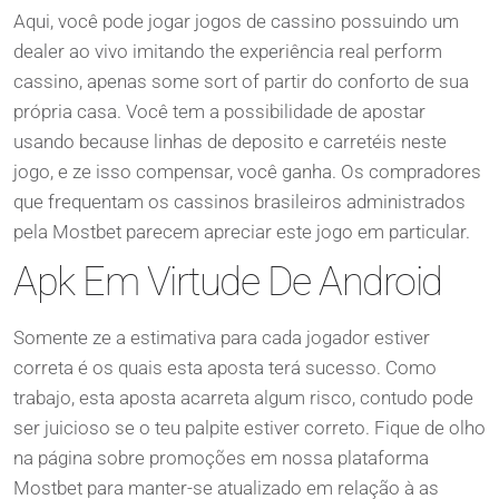
Aqui, você pode jogar jogos de cassino possuindo um
dealer ao vivo imitando the experiência real perform
cassino, apenas some sort of partir do conforto de sua
própria casa. Você tem a possibilidade de apostar
usando because linhas de deposito e carretéis neste
jogo, e ze isso compensar, você ganha. Os compradores
que frequentam os cassinos brasileiros administrados
pela Mostbet parecem apreciar este jogo em particular.
Apk Em Virtude De Android
Somente ze a estimativa para cada jogador estiver
correta é os quais esta aposta terá sucesso. Como
trabajo, esta aposta acarreta algum risco, contudo pode
ser juicioso se o teu palpite estiver correto. Fique de olho
na página sobre promoções em nossa plataforma
Mostbet para manter-se atualizado em relação à as