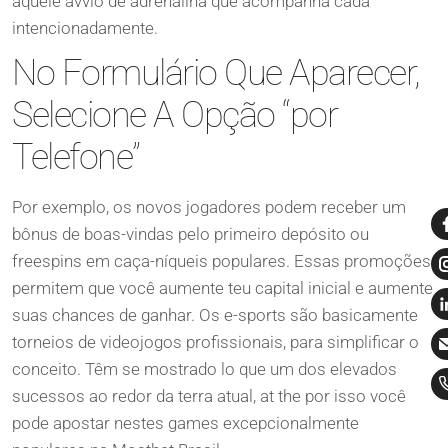
aquele avvio de adrenalina que acompanha cada
intencionadamente.
No Formulário Que Aparecer,
Selecione A Opção “por
Telefone”
Por exemplo, os novos jogadores podem receber um
bônus de boas-vindas pelo primeiro depósito ou
freespins em caça-níqueis populares. Essas promoções
permitem que você aumente teu capital inicial e aumente
suas chances de ganhar. Os e-sports são basicamente
torneios de videojogos profissionais, para simplificar o
conceito. Têm se mostrado lo que um dos elevados
sucessos ao redor da terra atual, at the por isso você
pode apostar nestes games excepcionalmente