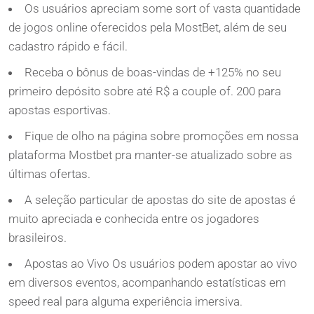
Os usuários apreciam some sort of vasta quantidade
de jogos online oferecidos pela MostBet, além de seu
cadastro rápido e fácil.
Receba o bônus de boas-vindas de +125% no seu
primeiro depósito sobre até R$ a couple of. 200 para
apostas esportivas.
Fique de olho na página sobre promoções em nossa
plataforma Mostbet pra manter-se atualizado sobre as
últimas ofertas.
A seleção particular de apostas do site de apostas é
muito apreciada e conhecida entre os jogadores
brasileiros.
Apostas ao Vivo Os usuários podem apostar ao vivo
em diversos eventos, acompanhando estatísticas em
speed real para alguma experiência imersiva.