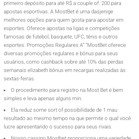
primeiro depósito para até R$ a couple of. 200 para
apostas esportivas. A MostBet é uma dasjenige
melhores opções para quem gosta para apostar em
esportes. Oferece apostas na ligas e competições
famosas de futebol, basquete, UFC, tênis e outros
esportes. Promoções Regulares A” “MostBet oferece
diversas promoções regulares e bônus para seus
usuários, como cashback sobre até 10% das perdas
semanais elizabeth bônus em recargas realizadas às
sextas-feiras.
O procedimento para registro na Most Bet é bem
simples e leva apenas alguns min.
Ela reduz some sort of possibilidade de 1 mau
resultado ao mesmo tempo na que permite o qual você
lucre apresentando o sucesso para seus rivais.
Nosso cassino Mostbet proporciona uma variedade