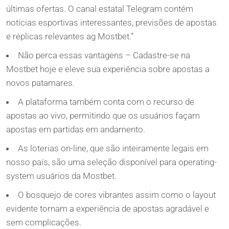
últimas ofertas. O canal estatal Telegram contém
notícias esportivas interessantes, previsões de apostas
e réplicas relevantes ag Mostbet.”
Não perca essas vantagens – Cadastre-se na
Mostbet hoje e eleve sua experiência sobre apostas a
novos patamares.
A plataforma também conta com o recurso de
apostas ao vivo, permitindo que os usuários façam
apostas em partidas em andamento.
As loterias on-line, que são inteiramente legais em
nosso país, são uma seleção disponível para operating-
system usuários da Mostbet.
O bosquejo de cores vibrantes assim como o layout
evidente tornam a experiência de apostas agradável e
sem complicações.