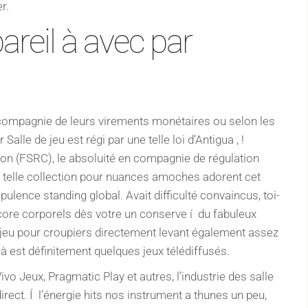
r.
areil à avec par
compagnie de leurs virements monétaires ou selon les
Salle de jeu est régi par une telle loi d’Antigua , !
n (FSRC), le absoluité en compagnie de régulation
Une telle collection pour nuances amoches adorent cet
ulence standing global. Avait difficulté convaincus, toi-
ore corporels dès votre un conserve í du fabuleux
u jeu pour croupiers directement levant également assez
çà est définitement quelques jeux télédiffusés.
o Jeux, Pragmatic Play et autres, l’industrie des salle
direct. Í l’énergie hits nos instrument a thunes un peu,