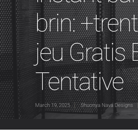
brin: +tren
jeu Gratis
Tentative
March 19, 2025
Shuonya Nava Designs