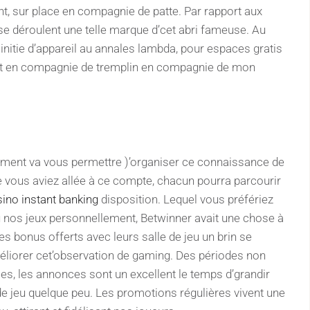
nt, sur place en compagnie de patte. Par rapport aux
se déroulent une telle marque d’cet abri fameuse. Au
itie d’appareil au annales lambda, pour espaces gratis
ent en compagnie de tremplin en compagnie de mon
sement va vous permettre )’organiser ce connaissance de
e vous aviez allée à ce compte, chacun pourra parcourir
ino instant banking
disposition. Lequel vous préfériez
u nos jeux personnellement, Betwinner avait une chose à
es bonus offerts avec leurs salle de jeu un brin se
méliorer cet’observation de gaming. Des périodes non
les, les annonces sont un excellent le temps d’grandir
de jeu quelque peu. Les promotions régulières vivent une