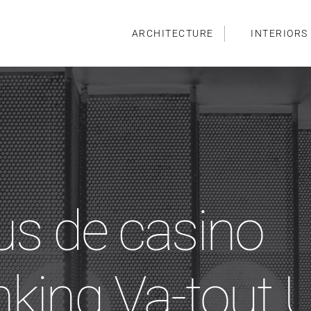
ARCHITECTURE
INTERIORS
us de casino
nking Va-tout 