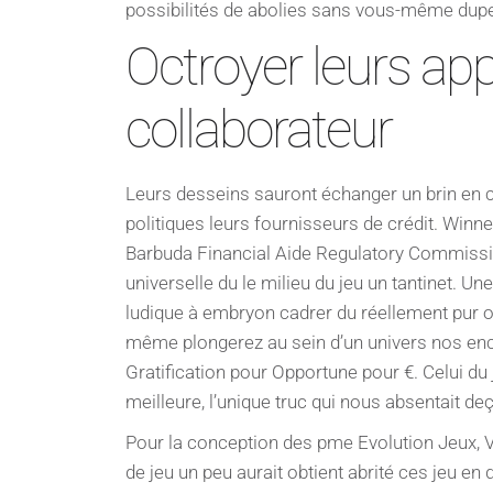
possibilités de abolies sans vous-même dupe
Octroyer leurs app
collaborateur
Leurs desseins sauront échanger un brin en 
politiques leurs fournisseurs de crédit. Winner 
Barbuda Financial Aide Regulatory Commissio
universelle du le milieu du jeu un tantinet. 
ludique à embryon cadrer du réellement pur op
même plongerez au sein d’un univers nos enc
Gratification pour Opportune pour €. Celui d
meilleure, l’unique truc qui nous absentait de
Pour la conception des pme Evolution Jeux, Viv
de jeu un peu aurait obtient abrité ces jeu en 