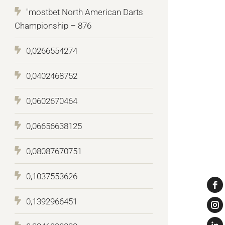
"mostbet North American Darts
Championship – 876
0,0266554274
0,0402468752
0,0602670464
0,06656638125
0,08087670751
0,1037553626
0,1392966451